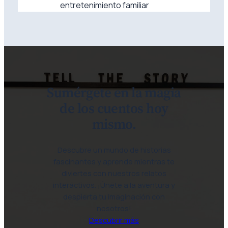
entretenimiento familiar
Sumérgete en la magia
de los cuentos hoy
mismo.
Descubre un mundo de historias
fascinantes y aprende mientras te
diviertes con nuestros relatos
interactivos. ¡Únete a la aventura y
despierta tu imaginación con
nosotros!
Descubrir más